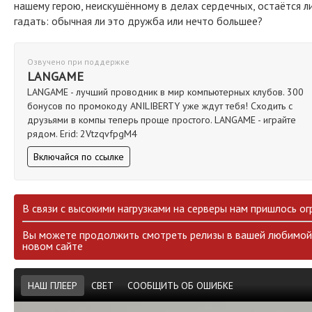
нашему герою, неискушённому в делах сердечных, остаётся л
гадать: обычная ли это дружба или нечто большее?
Озвучено при поддержке
LANGAME
LANGAME - лучший проводник в мир компьютерных клубов. 300
бонусов по промокоду ANILIBERTY уже ждут тебя! Сходить с
друзьями в компы теперь проще простого. LANGAME - играйте
рядом. Erid: 2VtzqvfpgM4
Включайся по ссылке
В связи с высокими нагрузками на серверы нам пришлось ог
Вы можете продолжить смотреть релизы в вашей любимой 
новом сайте
НАШ ПЛЕЕР
СВЕТ
СООБЩИТЬ ОБ ОШИБКЕ