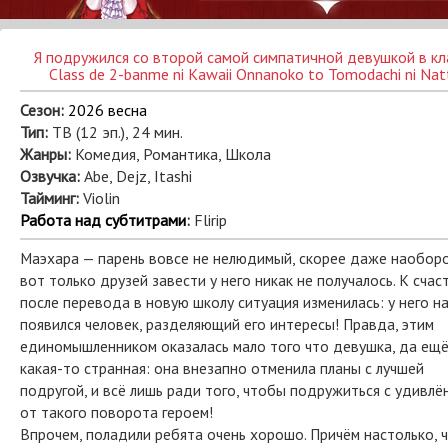
Я подружился со второй самой симпатичной девушкой в кл
Class de 2-banme ni Kawaii Onnanoko to Tomodachi ni Nat
Сезон:
2026 весна
Тип:
ТВ (12 эп.), 24 мин.
Жанры:
Комедия, Романтика, Школа
Озвучка:
Abe, Dejz, Itashi
Тайминг:
Violin
Работа над субтитрами
:
Flirip
Маэхара — парень вовсе не нелюдимый, скорее даже наоборо
вот только друзей завести у него никак не получалось. К счас
после перевода в новую школу ситуация изменилась: у него н
появился человек, разделяющий его интересы! Правда, этим
единомышленником оказалась мало того что девушка, да ещё
какая-то странная: она внезапно отменила планы с лучшей
подругой, и всё лишь ради того, чтобы подружиться с удивл
от такого поворота героем!
Впрочем, поладили ребята очень хорошо. Причём настолько, 