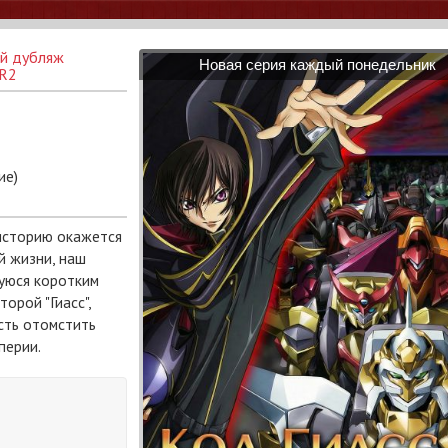
ый дубляж
Новая серия каждый понедельник
 R2
ие)
 историю окажется
й жизни, наш
уюся коротким
орой "Гиасс",
сть отомстить
перии.