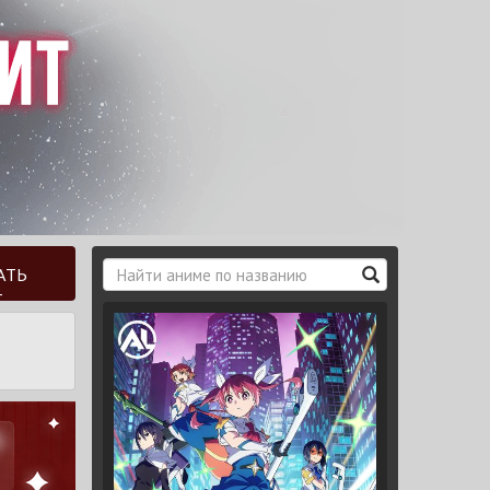
АТЬ
Т