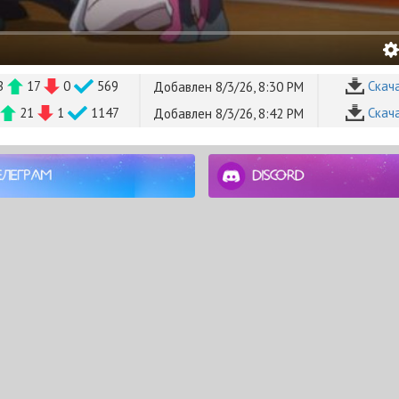
B
17
0
569
Cкач
Добавлен 8/3/26, 8:30 PM
21
1
1147
Cкач
Добавлен 8/3/26, 8:42 PM