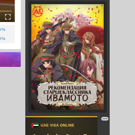
ать
ать