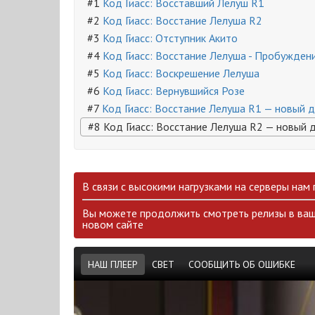
#1
Код Гиасс: Восставший Лелуш R1
#2
Код Гиасс: Восстание Лелуша R2
#3
Код Гиасс: Отступник Акито
#4
Код Гиасс: Восстание Лелуша - Пробужден
#5
Код Гиасс: Воскрешение Лелуша
#6
Код Гиасс: Вернувшийся Розе
#7
Код Гиасс: Восстание Лелуша R1 — новый 
#8 Код Гиасс: Восстание Лелуша R2 — новый 
В связи с высокими нагрузками на серверы нам
Вы можете продолжить смотреть релизы в ваш
новом сайте
НАШ ПЛЕЕР
СВЕТ
СООБЩИТЬ ОБ ОШИБКЕ