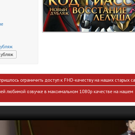
ие
дубляж
дубляж
 пришлось ограничить доступ к FHD-качеству на наших старых са
ей любимой озвучке в максимальном 1080p качестве на нашем