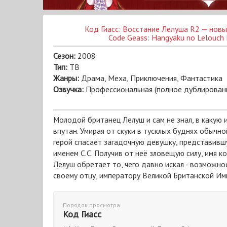
Код Гиасс: Восстание Лелуша R2 — нов
Code Geass: Hangyaku no Lelouch
Сезон:
2008
Тип:
ТВ
Жанры:
Драма, Меха, Приключения, Фантастика
Озвучка:
Профессиональная (полное дублирован
Молодой британец Лелуш и сам не знал, в какую
впутан. Умирая от скуки в тусклых буднях обычно
герой спасает загадочную девушку, представивш
именем С.С. Получив от неё зловещую силу, имя кот
Лелуш обретает то, чего давно искал - возможно
своему отцу, императору Великой Британской Им
Порядок просмотра
Код Гиасс