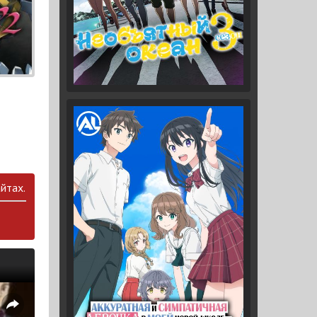
йтах.