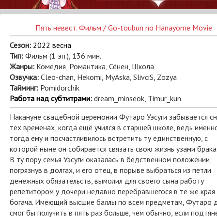
Пять невест. Фильм / Go-toubun no Hanayome Movie
Сезон:
2022 весна
Тип:
Фильм (1 эп.), 136 мин.
Жанры:
Комедия, Романтика, Сёнен, Школа
Озвучка:
Cleo-chan, Hekomi, MyAska, SlivciS, Zozya
Тайминг:
Pomidorchik
Работа над субтитрами
:
dream_minseok, Timur_kun
Накануне свадебной церемонии Футаро Уэсуги забывается с
тех временах, когда ещё учился в старшей школе, ведь именн
тогда ему и посчастливилось встретить ту единственную, с
которой ныне он собирается связать свою жизнь узами брака
В ту пору семья Уэсуги оказалась в бедственном положении,
погрязнув в долгах, и его отец, в порыве выбраться из петли
денежных обязательств, вымолил для своего сына работу
репетитором у дочери недавно перебравшегося в те же края
богача. Имеющий высшие баллы по всем предметам, Футаро 
смог бы получить в пять раз больше, чем обычно, если подтян